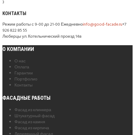
3
КОНТАКТЫ
Режим работы с 9-00 до 21-00 Ежедневно
info@good-facade.ru
+7
926 822 85 55
Люберцы ул. Котельнический проезд 14в
О КОМПАНИИ
О нас
Оплата
Гарантии
Портфолио
Контакты
ФАСАДНЫЕ РАБОТЫ
Фасад из клинкера
Штукатурный фасад
Фасад из камня
Фасад из кирпича
Деревянный фасад