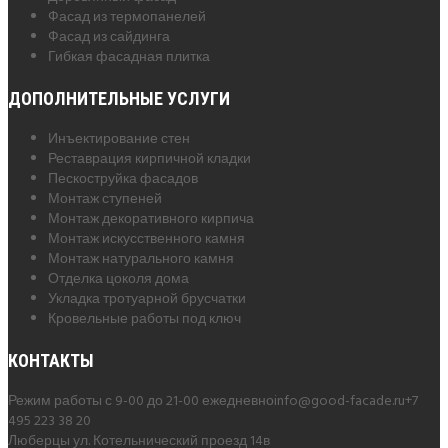
Фасад из термопанелей
Фасад из сайдинга
Гибкая фасадная плитка
ДОПОЛНИТЕЛЬНЫЕ УСЛУГИ
Инъектирование стен
Реставрация кирпичной кладки
Пескоструйка фасадов
Монтаж ступеней
Монтаж декоративного кирпича
Монтаж искусственного камня
Монтаж натурального камня
Отделка цоколя дома
Укладка тротуарной брусчатки
Кровельные работы под ключ
КОНТАКТЫ
Режим работы с 9-00 до 21-00 ежедневно
info@good-facade.ru
+7
495 223 38 20
Люберцы ул. Котельнический проезд 14в