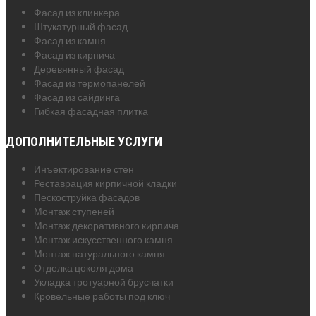
Фасад из клинкера
Штукатурный фасад
Фасад из камня
Фасад из кирпича
Деревянный фасад
Фасад из термопанелей
Фасад из сайдинга
Гибкая фасадная плитка
ДОПОЛНИТЕЛЬНЫЕ УСЛУГИ
Инъектирование стен
Реставрация кирпичной кладки
Пескоструйка фасадов
Монтаж ступеней
Монтаж декоративного кирпича
Монтаж искусственного камня
Монтаж натурального камня
Отделка цоколя дома
Укладка тротуарной брусчатки
Кровельные работы под ключ